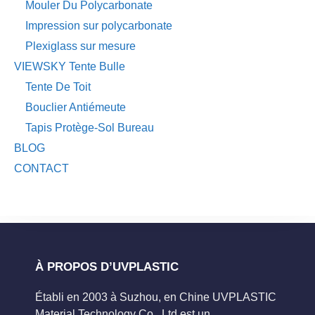
Mouler Du Polycarbonate
Impression sur polycarbonate
Plexiglass sur mesure
VIEWSKY Tente Bulle
Tente De Toit
Bouclier Antiémeute
Tapis Protège-Sol Bureau
BLOG
CONTACT
À PROPOS D’UVPLASTIC
Établi en 2003 à Suzhou, en Chine UVPLASTIC
Material Technology Co., Ltd est un