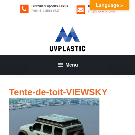
Aller
Language »
au
contenu
Menu
Tente-de-toit-VIEWSKY