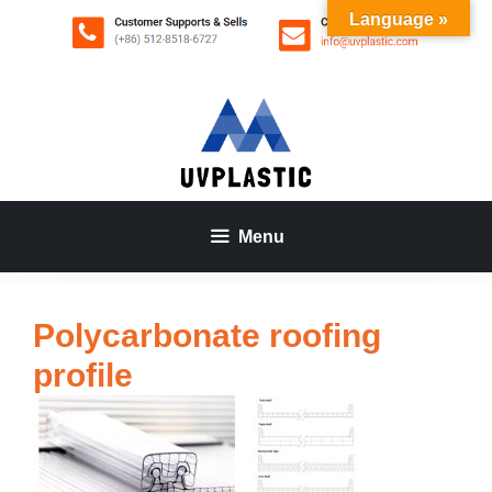
Aller
Language »
au
contenu
Menu
Polycarbonate roofing
profile