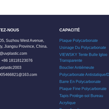
TEZ-NOUS
CAPACITÉ
205, Suzhou West Avenue,
Plaque Polycarbonate
y, Jiangsu Province, China.
Usinage Du Polycarbonate
o@uvplastic.com
VIEWSKY Tente Bulle Igloo
 +86 18118123076
Transparente
vplastic2003
Bouclier Antiémeute
005466821@163.com
Polycarbonate Antistatique
Barre En Polycarbonate
Plaque Fine Polycarbonate
Tapis Protège-sol Bureau
Acrylique