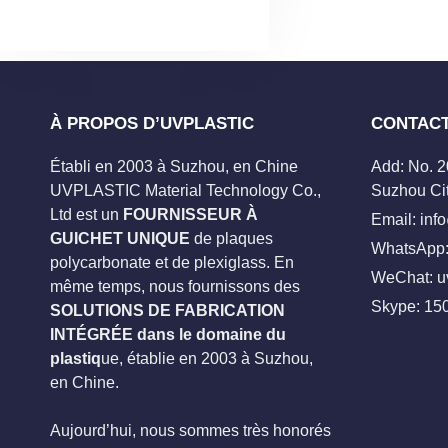
À PROPOS D’UVPLASTIC
CONTAC
Établi en 2003 à Suzhou, en Chine
Add: No. 
UVPLASTIC Material Technology Co.,
Suzhou Cit
Ltd est un
FOURNISSEUR À
Email:
inf
GUICHET UNIQUE
de plaques
WhatsApp:
polycarbonate et de plexiglass. En
WeChat: u
même temps, nous fournissons des
Skype:
15
SOLUTIONS DE FABRICATION
INTÉGRÉE dans le domaine du
plastiq
ue, établie en 2003 à Suzhou,
en Chine.
Aujourd’hui, nous sommes très honorés