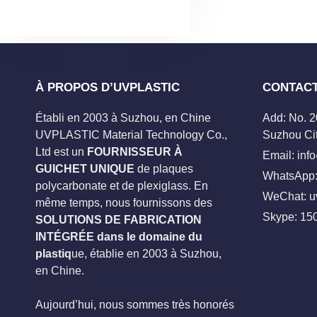
À PROPOS D’UVPLASTIC
CONTAC
Établi en 2003 à Suzhou, en Chine
Add: No. 
UVPLASTIC Material Technology Co.,
Suzhou Cit
Ltd est un
FOURNISSEUR À
Email:
inf
GUICHET UNIQUE
de plaques
WhatsApp:
polycarbonate et de plexiglass. En
WeChat: u
même temps, nous fournissons des
Skype:
15
SOLUTIONS DE FABRICATION
INTÉGRÉE dans le domaine du
plastiq
ue, établie en 2003 à Suzhou,
en Chine.
Aujourd’hui, nous sommes très honorés