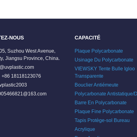
TEZ-NOUS
CAPACITÉ
205, Suzhou West Avenue,
Plaque Polycarbonate
y, Jiangsu Province, China.
Usinage Du Polycarbonate
o@uvplastic.com
VIEWSKY Tente Bulle Igloo
 +86 18118123076
Transparente
vplastic2003
Bouclier Antiémeute
005466821@163.com
Polycarbonate Antistatique
Barre En Polycarbonate
Plaque Fine Polycarbonate
Tapis Protège-sol Bureau
Acrylique